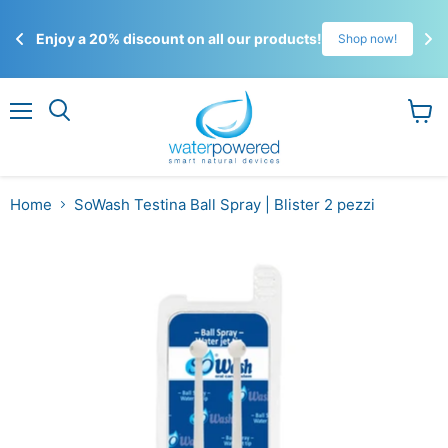
☀️
Enjoy a 20% discount on all our products!
!
Shop now!
Gli 
ordi
Menu
Visual
il
carrel
Home
SoWash Testina Ball Spray | Blister 2 pezzi