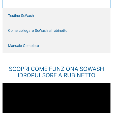
Testine SoWash
Come collegare SoWash al rubinetto
Manuale Completo
SCOPRI COME FUNZIONA SOWASH
IDROPULSORE A RUBINETTO