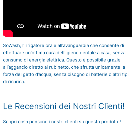
SoWash, l’irrigatore orale all’avanguardia che consente di
effettuare un'ottima cura dell’igiene dentale a casa, senza
consumo di energia elettrica. Questo è possibile grazie
all’aggancio diretto al rubinetto, che sfrutta unicamente la
forza del getto d’acqua, senza bisogno di batterie o altri tipi
di ricarica.
Le Recensioni dei Nostri Clienti!
Scopri cosa pensano i nostri clienti su questo prodotto!