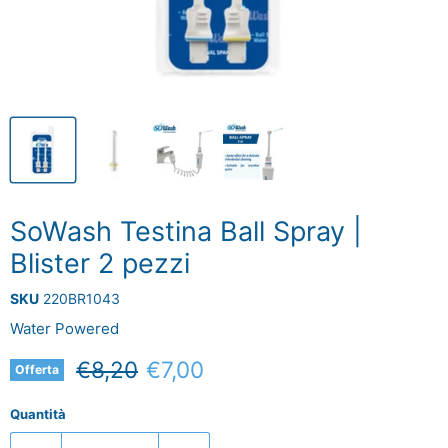
SoWash Testina Ball Spray |
Blister 2 pezzi
SKU
220BR1043
Water Powered
Prezzo originale
Prezzo attuale
€8,20
€7,00
Offerta
Quantità