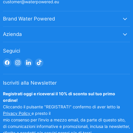
customer@waterpowered.eu
Brand Water Powered
Azienda
Seguici
Trovaci
Trovaci
Trovaci
Trovaci
su
su
su
su
Facebook
Instagram
LinkedIn
TikTok
Iscriviti alla Newsletter
Registrati oggi e riceverai il 10% di sconto sul tuo primo
ordine!
Cliccando il pulsante "REGISTRATI" confermo di aver letto la
Privacy Policy
e presto il
mio consenso per l’invio a mezzo email, da parte di questo sito,
di comunicazioni informative e promozionali, inclusa la newsletter,
riferite a prodotti e/o servizi propri e/o di terzi.