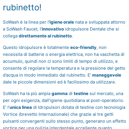
rubinetto!
SoWash è la linea per l
’igiene orale
nata e sviluppata attorno
a SoWash Faucet, l’
innovativo
idropulsore Dentale che si
collega
direttamente al rubinetto
.
Questo idropulsore è totalmente
eco-friendly
, non
necessita di batterie o energia elettrica, non ha vaschetta di
accumulo, quindi non ci sono limiti di tempo di utilizzo, e
consente di regolare la temperatura e la pressione del getto
d’acqua in modo immediato dal rubinetto. E’
maneggevole
date le piccole dimensioni ed è facilissimo da utilizzare.
SoWash ha la più ampia
gamma
di
testine
sul mercato, una
per ogni esigenza, dall’igiene quotidiana al post-operatorio.
E’ l’
unica linea
di Idropulsori dotata di testine con tecnologia
Vortice (brevetto Internazionale) che grazie ai tre getti
pulsanti convergenti sullo stesso punto, generano un effetto
vortice per una pulizia interdentale eccellente quanto