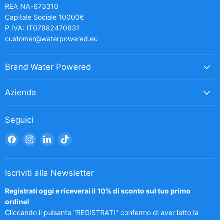
REA NA-673310
Capitale Sociale 10000€
P.IVA: IT07882470631
customer@waterpowered.eu
Brand Water Powered
Azienda
Seguici
Trovaci
Trovaci
Trovaci
Trovaci
su
su
su
su
Facebook
Instagram
LinkedIn
TikTok
Iscriviti alla Newsletter
Registrati oggi e riceverai il 10% di sconto sul tuo primo
ordine!
Cliccando il pulsante "REGISTRATI" confermo di aver letto la