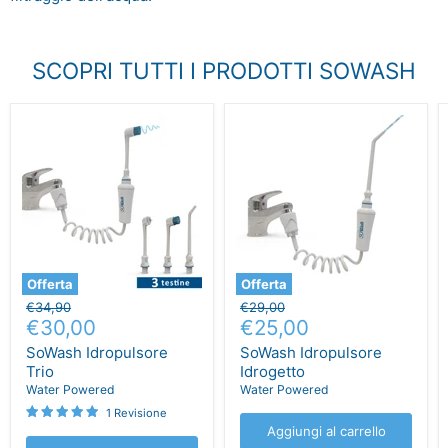
SCOPRI TUTTI I PRODOTTI SOWASH
Offerta
Offerta
Prezzo
Prezzo
€34,90
€29,00
Prezzo
Prezzo
originale
€30,00
originale
€25,00
attuale
attuale
SoWash Idropulsore
SoWash Idropulsore
Trio
Idrogetto
Water Powered
Water Powered
1 Revisione
Aggiungi al carrello