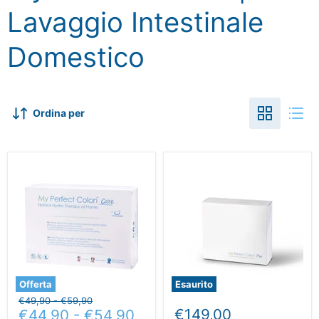
Lavaggio Intestinale
Domestico
Ordina per
Offerta
Esaurito
Prezzo
Prezzo
€49,90
-
€59,90
€149,00
originale
€44,90
originale
-
€54,90