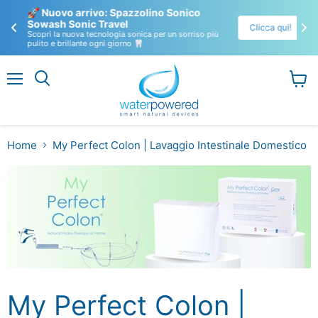
🚀 Nuovo arrivo: Spazzolino Sonico 
Sowash Sonic Travel 
En
Clicca qui!
li
Scopri la nuova tecnologia sonica per un sorriso più
pulito e brillante ogni giorno 🦷
Menu
Visual
il
carrel
Home
My Perfect Colon | Lavaggio Intestinale Domestico
My Perfect Colon |