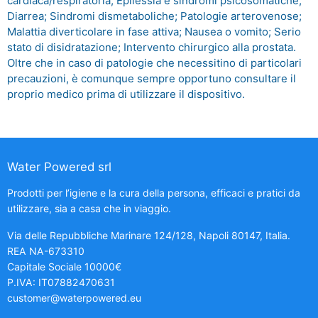
cardiaca/respiratoria; Epilessia e sindromi psicosomatiche;
Diarrea; Sindromi dismetaboliche; Patologie arterovenose;
Malattia diverticolare in fase attiva; Nausea o vomito; Serio
stato di disidratazione; Intervento chirurgico alla prostata.
Oltre che in caso di patologie che necessitino di particolari
precauzioni, è comunque sempre opportuno consultare il
proprio medico prima di utilizzare il dispositivo.
Water Powered srl
Prodotti per l’igiene e la cura della persona, efficaci e pratici da
utilizzare, sia a casa che in viaggio.
Via delle Repubbliche Marinare 124/128, Napoli 80147, Italia.
REA NA-673310
Capitale Sociale 10000€
P.IVA: IT07882470631
customer@waterpowered.eu