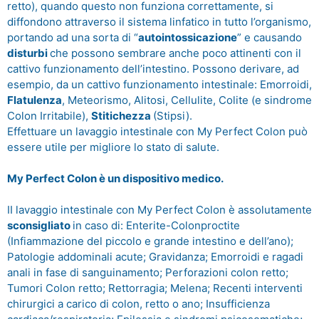
retto), quando questo non funziona correttamente, si
diffondono attraverso il sistema linfatico in tutto l’organismo,
portando ad una sorta di “
autointossicazione
” e causando
disturbi
che possono sembrare anche poco attinenti con il
cattivo funzionamento dell’intestino. Possono derivare, ad
esempio, da un cattivo funzionamento intestinale: Emorroidi,
Flatulenza
, Meteorismo, Alitosi, Cellulite, Colite (e sindrome
Colon Irritabile),
Stitichezza
(Stipsi).
Effettuare un lavaggio intestinale con My Perfect Colon può
essere utile per migliore lo stato di salute.
My Perfect Colon è un dispositivo medico.
II lavaggio intestinale con My Perfect Colon è assolutamente
sconsigliato
in caso di: Enterite-Colonproctite
(Infiammazione del piccolo e grande intestino e dell’ano);
Patologie addominali acute; Gravidanza; Emorroidi e ragadi
anali in fase di sanguinamento; Perforazioni colon retto;
Tumori Colon retto; Rettorragia; Melena; Recenti interventi
chirurgici a carico di colon, retto o ano; Insufficienza