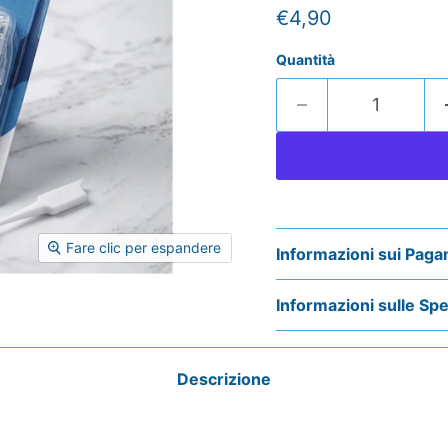
Prezzo attuale
€4,90
Quantità
Fare clic per espandere
Informazioni sui Paga
Informazioni sulle Spe
Descrizione