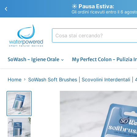
☀️ Pausa Estiva:
Gli ordini ricevuti entro il 6 agos
SoWash - Igiene Orale
My Perfect Colon - Pulizia I
Home
SoWash Soft Brushes | Scovolini Interdentali | 