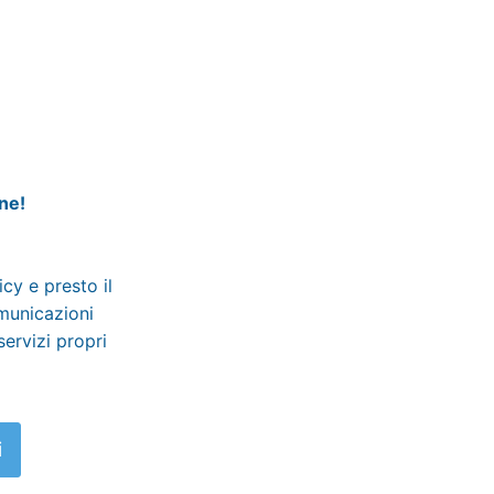
ine!
licy
e presto il
omunicazioni
servizi propri
i