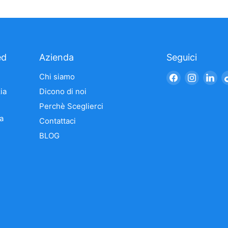
ed
Azienda
Seguici
Trovaci
Trovaci
Tro
Chi siamo
su
su
su
ia
Dicono di noi
Facebook
Instagr
Li
Perchè Sceglierci
a
Contattaci
BLOG