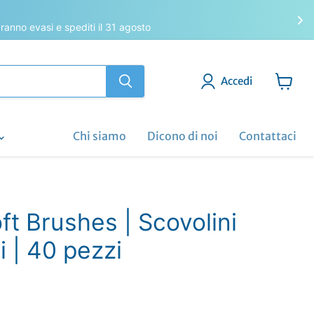
saranno evasi e spediti il 31 agosto
Accedi
Visuali
il
carrell
Chi siamo
Dicono di noi
Contattaci
t Brushes | Scovolini
i | 40 pezzi