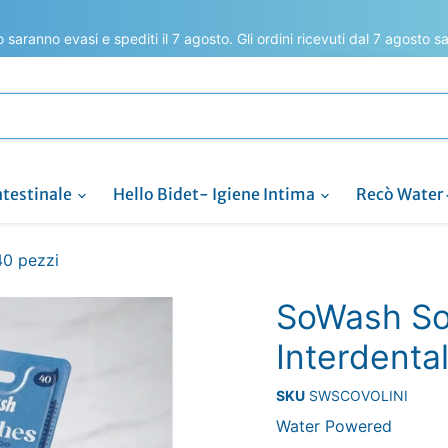
to saranno evasi e spediti il 7 agosto. Gli ordini ricevuti dal 7 agosto 
ntestinale
Hello Bidet- Igiene Intima
Recò Water
40 pezzi
SoWash Sof
Interdental
SKU
SWSCOVOLINI
Water Powered