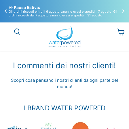
🚀
☀️ Pausa Estiva:
So
Gli ordini ricevuti entro il 6 agosto saranno evasi e spediti il 7 agosto. Gli
Sco
ordini ricevuti dal 7 agosto saranno evasi e spediti il 31 agosto
puli
Menu
Visual
il
carrel
I commenti dei nostri clienti!
Scopri cosa pensano i nostri clienti da ogni parte del
mondo!
I BRAND WATER POWERED