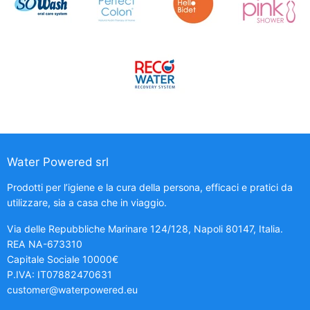
Water Powered srl
Prodotti per l’igiene e la cura della persona, efficaci e pratici da
utilizzare, sia a casa che in viaggio.
Via delle Repubbliche Marinare 124/128, Napoli 80147, Italia.
REA NA-673310
Capitale Sociale 10000€
P.IVA: IT07882470631
customer@waterpowered.eu