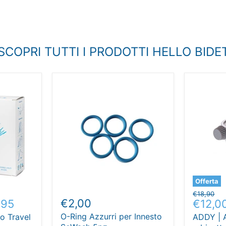
SCOPRI TUTTI I PRODOTTI HELLO BIDE
Offerta
Prezzo
€18,90
€2,00
Prezz
,95
€12,0
originale
attual
O-Ring Azzurri per Innesto
 o Travel
ADDY | 