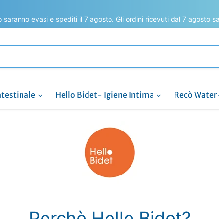
to saranno evasi e spediti il 7 agosto. Gli ordini ricevuti dal 7 agosto 
ntestinale
Hello Bidet- Igiene Intima
Recò Water
Perchè Hello Bidet?