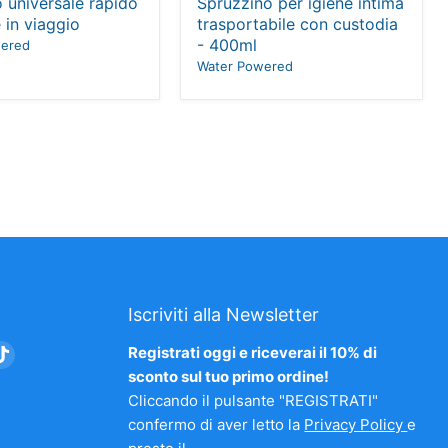
o universale rapido
Spruzzino per igiene intima
e in viaggio
trasportabile con custodia
- 400ml
wered
Water Powered
Iscriviti alla Newsletter
vaci
Trovaci
Registrati oggi e riceverai il 10% di
su
sconto sul tuo primo ordine!
am
nkedIn
TikTok
Cliccando il pulsante "REGISTRATI"
confermo di aver letto la
Privacy Policy
e