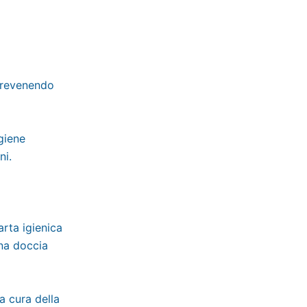
prevenendo
igiene
ni.
arta igienica
una doccia
a cura della