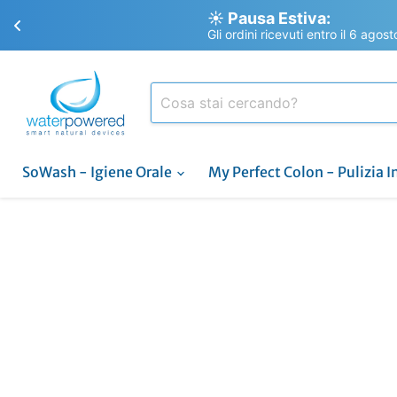
☀️ Pausa Estiva:
Gli ordini ricevuti entro il 6 agos
SoWash - Igiene Orale
My Perfect Colon - Pulizia I