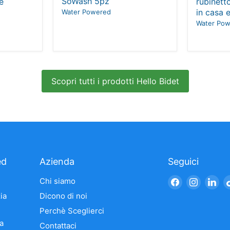
SoWash 5pz
e
rubinett
in casa 
Water Powered
Water Po
Scopri tutti i prodotti Hello Bidet
ed
Azienda
Seguici
Trovaci
Trovaci
Tro
Chi siamo
su
su
su
ia
Dicono di noi
Facebook
Instagr
Li
Perchè Sceglierci
a
Contattaci