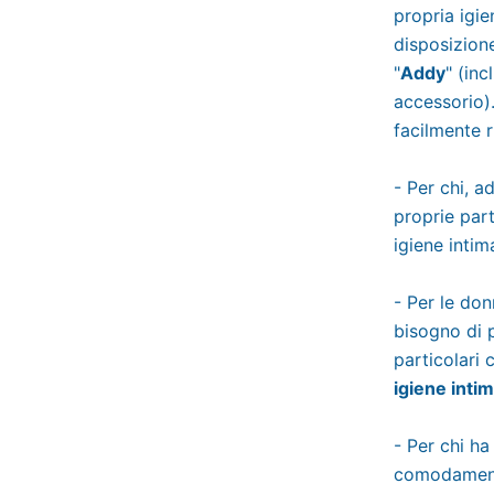
propria igie
disposizion
"
Addy
" (in
accessorio)
facilmente r
- Per chi, 
proprie part
igiene intim
- Per le do
bisogno di p
particolari
igiene inti
- Per chi h
comodament