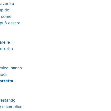
 avere a
apido
e come
 può essere
are le
corretta
omica, hanno
iodi
orretta
 restando
 e semplice