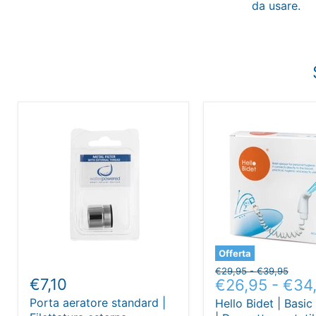
da usare.
Offerta
Prezzo
Prezzo
€29,95
-
€39,95
€7,10
€26,95
-
€34
originale
originale
Porta aeratore standard |
Hello Bidet | Basic