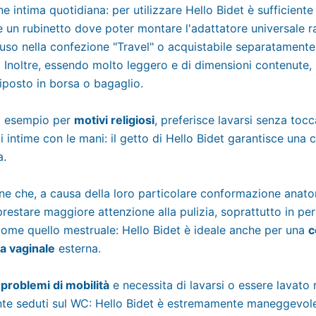
ne intima quotidiana: per utilizzare Hello Bidet è sufficiente
e un rubinetto dove poter montare l'adattatore universale r
cluso nella confezione "Travel" o acquistabile separatament
. Inoltre, essendo molto leggero e di dimensioni contenute,
iposto in borsa o bagaglio.
ad esempio per
motivi religiosi
, preferisce lavarsi senza tocc
i intime con le mani: il getto di Hello Bidet garantisce una 
a.
nne che, a causa della loro particolare conformazione anat
restare maggiore attenzione alla pulizia, soprattutto in per
 come quello mestruale: Hello Bidet è ideale anche per una
c
ma vaginale
esterna.
a
problemi di mobilità
e necessita di lavarsi o essere lavato
e seduti sul WC: Hello Bidet è estremamente maneggevole