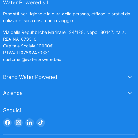
Water Powered srl
Prodotti per l’igiene e la cura della persona, efficaci e pratici da
utilizzare, sia a casa che in viaggio.
Via delle Repubbliche Marinare 124/128, Napoli 80147, Italia.
REA NA-673310
Capitale Sociale 10000€
P.IVA: IT07882470631
customer@waterpowered.eu
Brand Water Powered
Azienda
Seguici
Trovaci
Trovaci
Trovaci
Trovaci
su
su
su
su
Facebook
Instagram
LinkedIn
TikTok