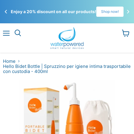
☀️
Enjoy a 20% discount on all our products!
!
Shop now!
Gli 
ordi
Menu
Visual
il
carrel
Home
Hello Bidet Bottle | Spruzzino per igiene intima trasportabile
con custodia - 400ml