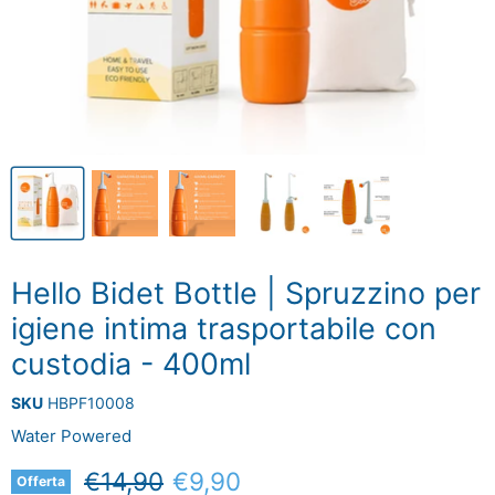
Hello Bidet Bottle | Spruzzino per
igiene intima trasportabile con
custodia - 400ml
SKU
HBPF10008
Water Powered
Prezzo originale
Prezzo attuale
€14,90
€9,90
Offerta