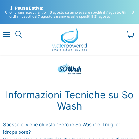
🚀
☀️ Pausa Estiva:
So
Gli ordini ricevuti entro il 6 agosto saranno evasi e spediti il 7 agosto. Gli
Sco
ordini ricevuti dal 7 agosto saranno evasi e spediti il 31 agosto
puli
Menu
Visual
il
carrel
Informazioni Tecniche su So
Wash
Spesso ci viene chiesto "Perchè So Wash" è il miglior
idropulsore?