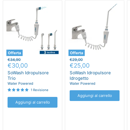
Offerta
Offerta
Prezzo
Prezzo
€34,90
€29,00
Prezzo
Prezzo
originale
€30,00
originale
€25,00
attuale
attuale
SoWash Idropulsore
SoWash Idropulsore
Trio
Idrogetto
Water Powered
Water Powered
1 Revisione
Aggiungi al carrello
Aggiungi al carrello