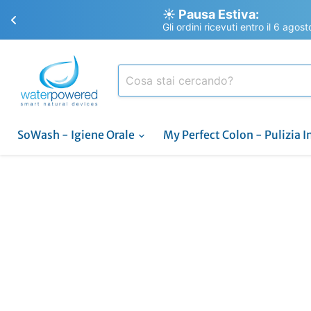
☀️ Pausa Estiva:
Gli ordini ricevuti entro il 6 agos
SoWash - Igiene Orale
My Perfect Colon - Pulizia I