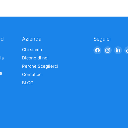
ed
Azienda
Seguici
Trovaci
Trovaci
Tro
Chi siamo
su
su
su
ia
Dicono di noi
Facebook
Instagr
Li
Perchè Sceglierci
a
Contattaci
BLOG