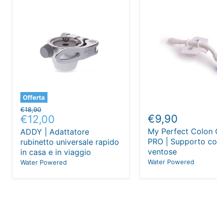
Offerta
Prezzo
€18,90
Prezzo
€9,90
€12,00
originale
attuale
My Perfect Colon 
ADDY | Adattatore
PRO | Supporto c
rubinetto universale rapido
ventose
in casa e in viaggio
Water Powered
Water Powered