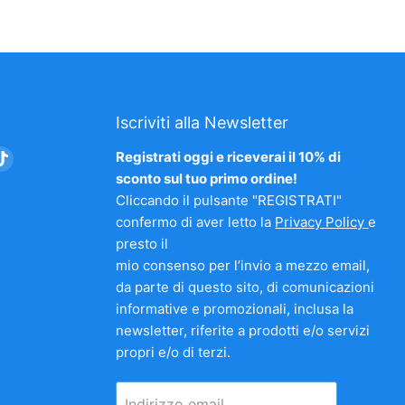
Iscriviti alla Newsletter
vaci
Trovaci
Registrati oggi e riceverai il 10% di
su
sconto sul tuo primo ordine!
am
nkedIn
TikTok
Cliccando il pulsante "REGISTRATI"
confermo di aver letto la
Privacy Policy
e
presto il
mio consenso per l’invio a mezzo email,
da parte di questo sito, di comunicazioni
informative e promozionali, inclusa la
newsletter, riferite a prodotti e/o servizi
propri e/o di terzi.
Indirizzo email