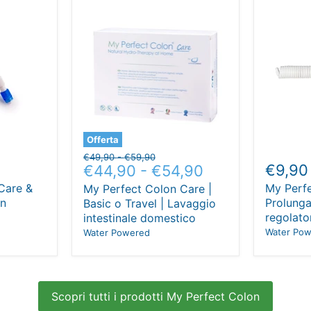
Offerta
Prezzo
Prezzo
€49,90
-
€59,90
€9,90
€44,90
-
€54,90
originale
originale
Care &
My Perfe
My Perfect Colon Care |
on
Prolunga
Basic o Travel | Lavaggio
regolato
intestinale domestico
Water Po
Water Powered
Scopri tutti i prodotti My Perfect Colon