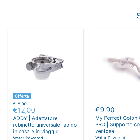
Offerta
Prezzo
€18,90
Prezzo
€9,90
€12,00
originale
attuale
My Perfect Colon 
ADDY | Adattatore
PRO | Supporto c
rubinetto universale rapido
ventose
in casa e in viaggio
Water Powered
Water Powered