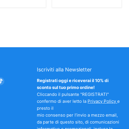
Iscriviti alla Newsletter
vaci
Trovaci
Registrati oggi e riceverai il 10% di
su
sconto sul tuo primo ordine!
am
nkedIn
TikTok
Cliccando il pulsante "REGISTRATI"
confermo di aver letto la
Privacy Policy
e
presto il
mio consenso per l’invio a mezzo email,
da parte di questo sito, di comunicazioni
informative e promozionali, inclusa la