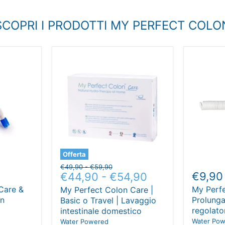
SCOPRI I PRODOTTI MY PERFECT COLO
Offerta
Prezzo
Prezzo
€49,90
-
€59,90
€9,90
€44,90
-
€54,90
originale
originale
Care &
My Perfe
My Perfect Colon Care |
on
Prolunga
Basic o Travel | Lavaggio
regolato
intestinale domestico
Water Po
Water Powered