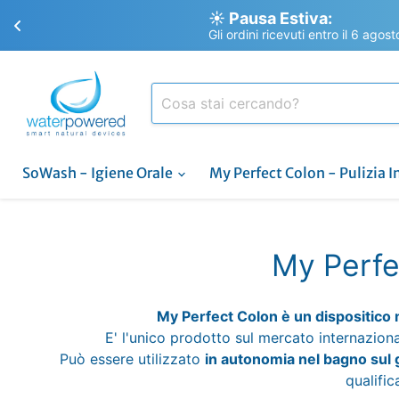
☀️ Pausa Estiva:
Gli ordini ricevuti entro il 6 agos
SoWash - Igiene Orale
My Perfect Colon - Pulizia I
My Perfe
My Perfect Colon è un dispositico
E' l'unico prodotto sul mercato internazion
Può essere utilizzato
in autonomia nel bagno sul
qualific