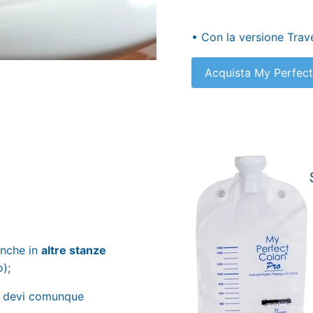
• Con la versione Trave
Acquista My Perfec
 anche in
altre stanze
o);
 devi comunque