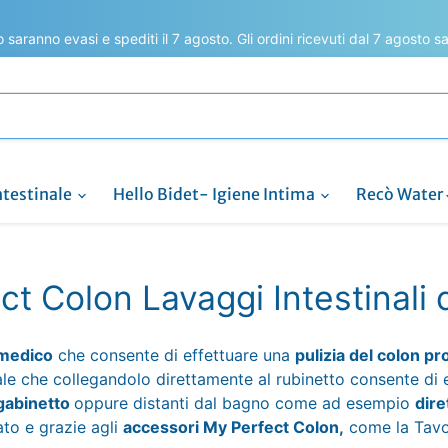
to saranno evasi e spediti il 7 agosto. Gli ordini ricevuti dal 7 agosto 
ntestinale
Hello Bidet- Igiene Intima
Recò Water
ct Colon Lavaggi Intestinali 
 medico
che consente di effettuare una
pulizia del colon pr
ale che collegandolo direttamente al rubinetto consente di 
 gabinetto
oppure distanti dal bagno come ad esempio
dire
ato e grazie agli
accessori My Perfect Colon,
come la Tavo