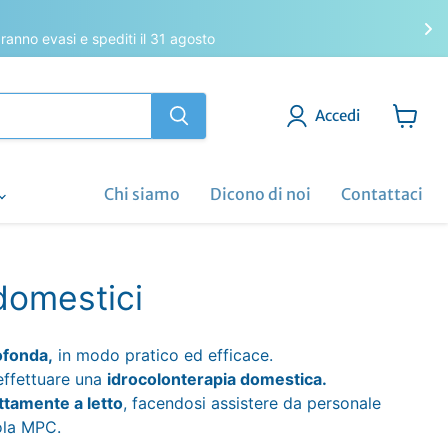
saranno evasi e spediti il 31 agosto
Accedi
Visuali
il
carrell
Chi siamo
Dicono di noi
Contattaci
domestici
ofonda,
in modo pratico ed efficace.
effettuare una
idrocolonterapia domestica.
ttamente a letto
, facendosi assistere da personale
la MPC.