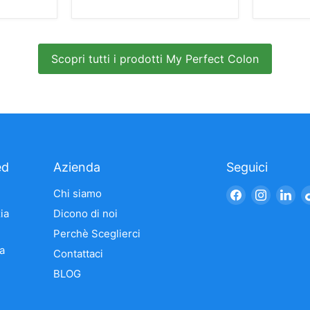
Scopri tutti i prodotti My Perfect Colon
ed
Azienda
Seguici
Trovaci
Trovaci
Tro
Chi siamo
su
su
su
ia
Dicono di noi
Facebook
Instagr
Li
Perchè Sceglierci
a
Contattaci
BLOG