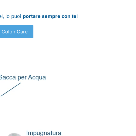
l, lo puoi
portare sempre con te
!
t Colon Care