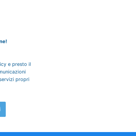
ine!
licy
e presto il
omunicazioni
servizi propri
i