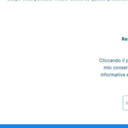
Reg
Cliccando il 
mio consens
informative e
I