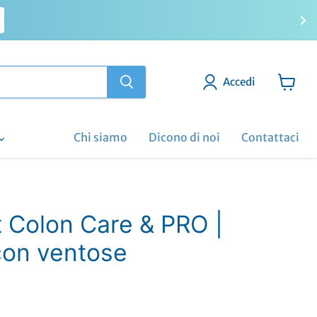
Accedi
Visuali
il
carrell
Chi siamo
Dicono di noi
Contattaci
 Colon Care & PRO |
con ventose