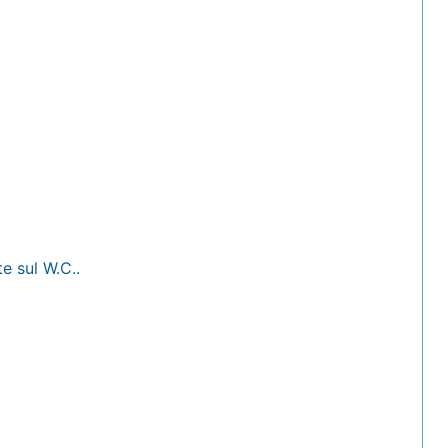
te sul W.C..