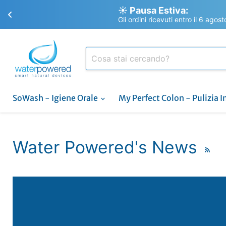
☀️ Pausa Estiva:
Gli ordini ricevuti entro il 6 agos
SoWash - Igiene Orale
My Perfect Colon - Pulizia I
Water Powered's News
RSS