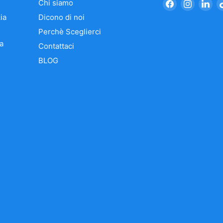
Trovaci
Trovaci
Tro
Chi siamo
su
su
su
ia
Dicono di noi
Facebook
Instagr
Li
Perchè Sceglierci
a
Contattaci
BLOG