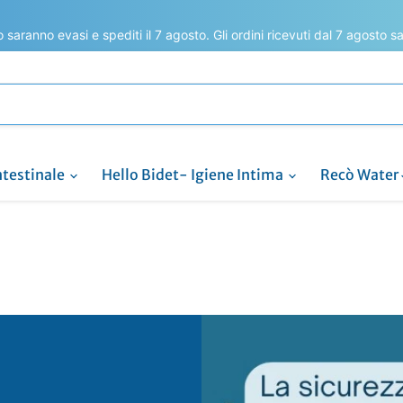
to saranno evasi e spediti il 7 agosto. Gli ordini ricevuti dal 7 agosto 
ntestinale
Hello Bidet- Igiene Intima
Recò Water