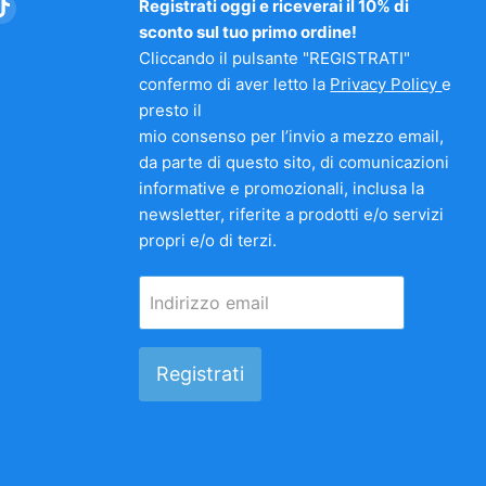
vaci
Trovaci
Registrati oggi e riceverai il 10% di
su
sconto sul tuo primo ordine!
am
nkedIn
TikTok
Cliccando il pulsante "REGISTRATI"
confermo di aver letto la
Privacy Policy
e
presto il
mio consenso per l’invio a mezzo email,
da parte di questo sito, di comunicazioni
informative e promozionali, inclusa la
newsletter, riferite a prodotti e/o servizi
propri e/o di terzi.
Indirizzo email
Registrati