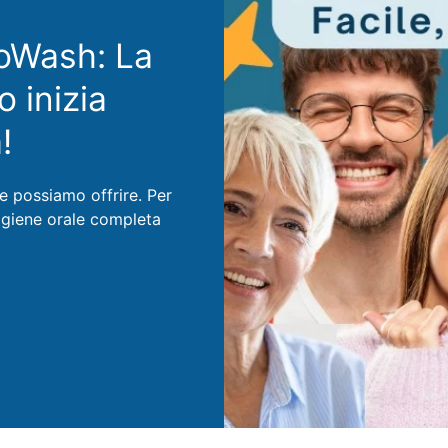
SoWash: La
o inizia
!
he possiamo offrire. Per
'igiene orale completa