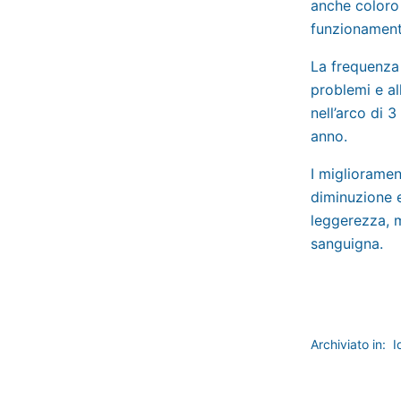
anche coloro 
funzionamento
La frequenza 
problemi e al
nell’arco di 
anno.
I miglioramen
diminuzione e 
leggerezza, m
sanguigna.
Archiviato in:
I