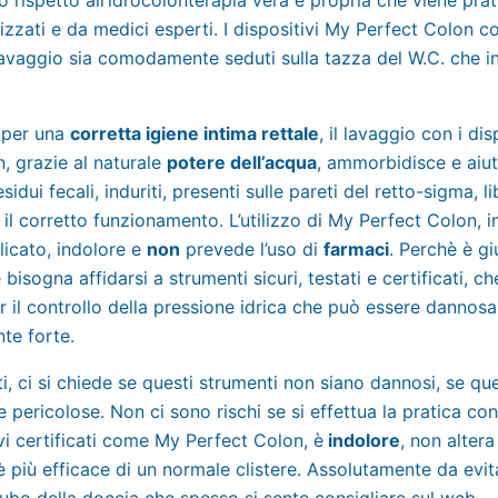
lizzati e da medici esperti. I dispositivi My Perfect Colon 
 lavaggio sia comodamente seduti sulla tazza del W.C. che i
per una
corretta igiene intima rettale
, il lavaggio con i di
, grazie al naturale
potere dell’acqua
, ammorbidisce e aiut
sidui fecali, induriti, presenti sulle pareti del retto-sigma, 
 il corretto funzionamento. L’utilizzo di My Perfect Colon, in
elicato, indolore e
non
prevede l’uso di
farmaci
. Perchè è gi
bisogna affidarsi a strumenti sicuri, testati e certificati, c
er il controllo della pressione idrica che può essere dannosa
te forte.
ti, ci si chiede se questi strumenti non siano dannosi, se qu
e pericolose. Non ci sono rischi se si effettua la pratica con
vi certificati come My Perfect Colon, è
indolore
, non altera
è più efficace di un normale clistere. Assolutamente da evit
l tubo della doccia che spesso si sente consigliare sul web.