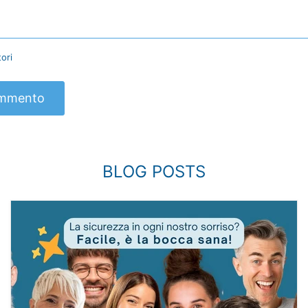
ori
ommento
BLOG POSTS