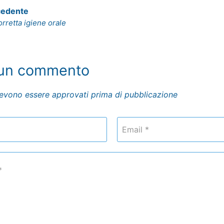
cedente
rretta igiene orale
 un commento
evono essere approvati prima di pubblicazione
Email *
*