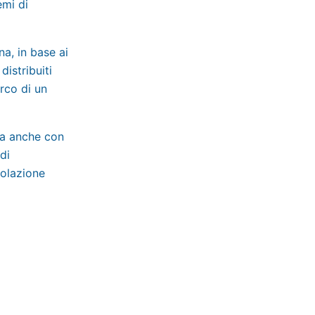
emi di
a, in base ai
distribuiti
rco di un
 ma anche con
di
colazione