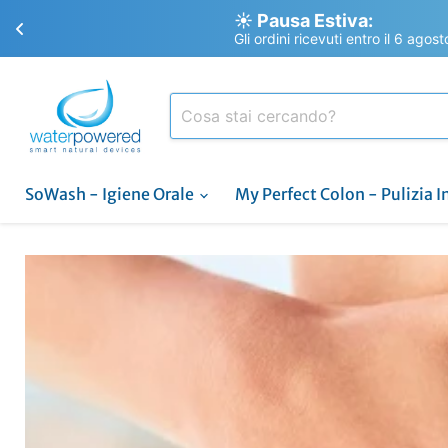
☀️ Pausa Estiva:
Gli ordini ricevuti entro il 6 agos
SoWash - Igiene Orale
My Perfect Colon - Pulizia I