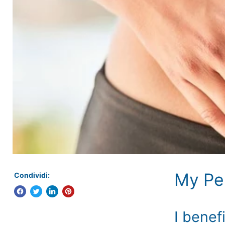
My Per
Condividi:
I benef