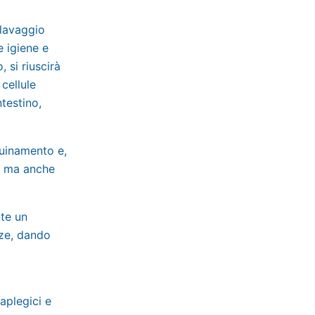
 lavaggio
e igiene e
 si riuscirà
 cellule
ntestino,
nquinamento e,
, ma anche
te un
nze, dando
raplegici e