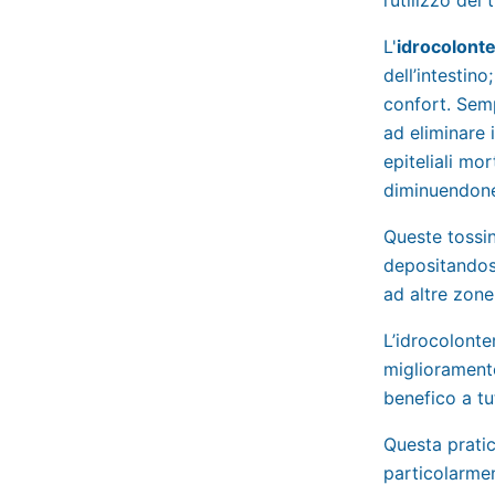
L'
idrocolonte
dell’intestin
confort. Semp
ad eliminare i
epiteliali mor
diminuendone 
Queste tossine
depositandos
ad altre zone
L’idrocolonte
miglioramento
benefico a tu
Questa pratic
particolarmen