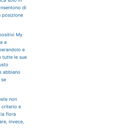
consentono di
n posizione
spositivi My
a a
liberandolo e
 tutte le sue
usto
he abbiano
 se
este non
 criterio e
 la flora
are, invece,