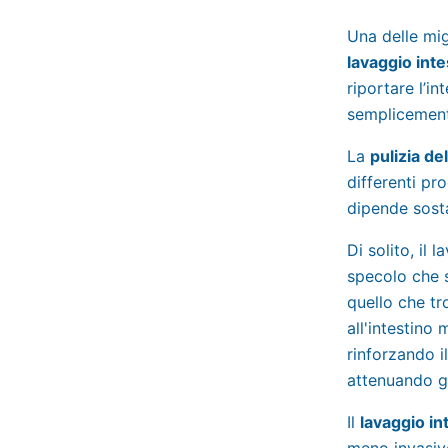
Una delle mig
lavaggio inte
riportare l’i
semplicemente
La
pulizia del
differenti pro
dipende sost
Di solito, il 
specolo che s
quello che tr
all'intestino
rinforzando i
attenuando go
Il
lavaggio in
meno invasivo