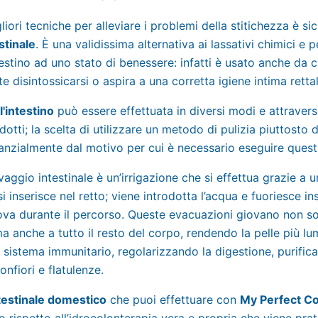
liori tecniche per alleviare i problemi della stitichezza è si
stinale
. È una validissima alternativa ai lassativi chimici e 
ntestino ad uno stato di benessere: infatti è usato anche da 
 disintossicarsi o aspira a una corretta igiene intima rettal
l'intestino
può essere effettuata in diversi modi e attravers
dotti; la scelta di utilizzare un metodo di pulizia piuttosto d
anzialmente dal motivo per cui è necessario eseguire quest
lavaggio intestinale è un’irrigazione che si effettua grazie a 
i inserisce nel retto; viene introdotta l’acqua e fuoriesce in
ova durante il percorso. Queste evacuazioni giovano non so
 ma anche a tutto il resto del corpo, rendendo la pelle più lu
l sistema immunitario, regolarizzando la digestione, purifican
nfiori e flatulenze.
testinale domestico
che puoi effettuare con
My Perfect C
 rispetto all’idrocolonterapia vera e propria che viene prat