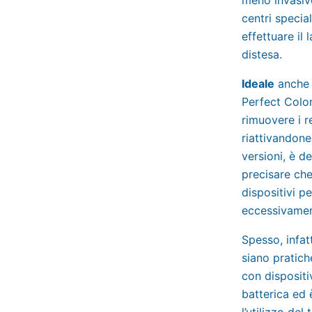
centri specia
effettuare il
distesa.
Ideale
anche 
Perfect Colon
rimuovere i re
riattivandone
versioni, è d
precisare che 
dispositivi p
eccessivamen
Spesso, infat
siano pratich
con dispositi
batterica ed 
l’utilizzo de