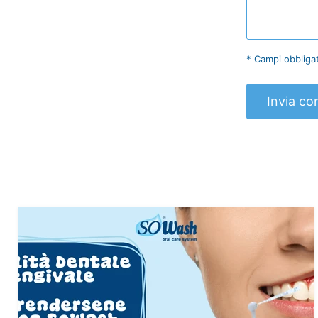
* Campi obbligat
Invia c