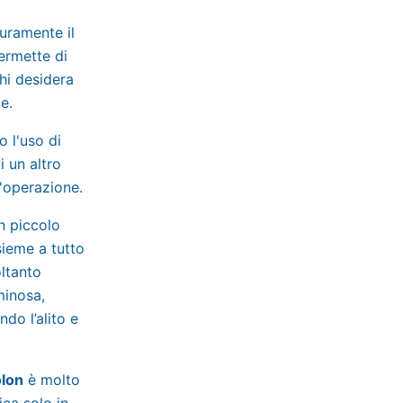
curamente il
permette di
chi desidera
e.
o l'uso di
i un altro
'operazione.
un piccolo
sieme a tutto
ltanto
minosa,
do l’alito e
olon
è molto
ica solo in