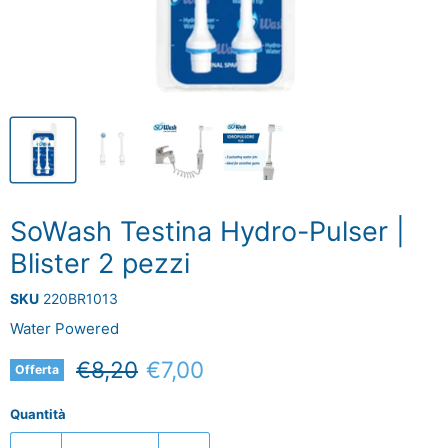
SoWash Testina Hydro-Pulser |
Blister 2 pezzi
SKU
220BR1013
Water Powered
Prezzo originale
Prezzo attuale
€8,20
€7,00
Offerta
Quantità