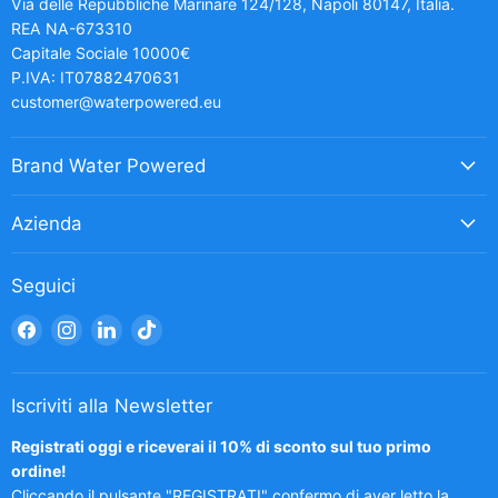
Via delle Repubbliche Marinare 124/128, Napoli 80147, Italia.
REA NA-673310
Capitale Sociale 10000€
P.IVA: IT07882470631
customer@waterpowered.eu
Brand Water Powered
Azienda
Seguici
Trovaci
Trovaci
Trovaci
Trovaci
su
su
su
su
Facebook
Instagram
LinkedIn
TikTok
Iscriviti alla Newsletter
Registrati oggi e riceverai il 10% di sconto sul tuo primo
ordine!
Cliccando il pulsante "REGISTRATI" confermo di aver letto la