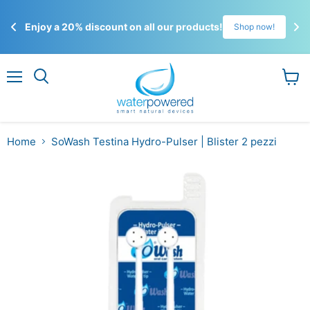
☀️
Enjoy a 20% discount on all our products!
!
Shop now!
Gli 
ordi
Menu
Visual
il
carrel
Home
SoWash Testina Hydro-Pulser | Blister 2 pezzi