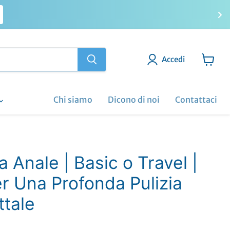
Accedi
Visuali
il
carrell
Chi siamo
Dicono di noi
Contattaci
 Anale | Basic o Travel |
r Una Profonda Pulizia
ttale