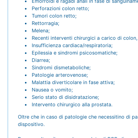
Emorroidi e ragadi anali in fase di sanguinam
Perforazioni colon retto;
Tumori colon retto;
Rettorragia;
Melena;
Recenti interventi chirurgici a carico di colon,
Insufficienza cardiaca/respiratoria;
Epilessia e sindromi psicosomatiche;
Diarrea;
Sindromi dismetaboliche;
Patologie arterovenose;
Malattia diverticolare in fase attiva;
Nausea o vomito;
Serio stato di disidratazione;
Intervento chirurgico alla prostata.
Oltre che in caso di patologie che necessitino di p
dispositivo.