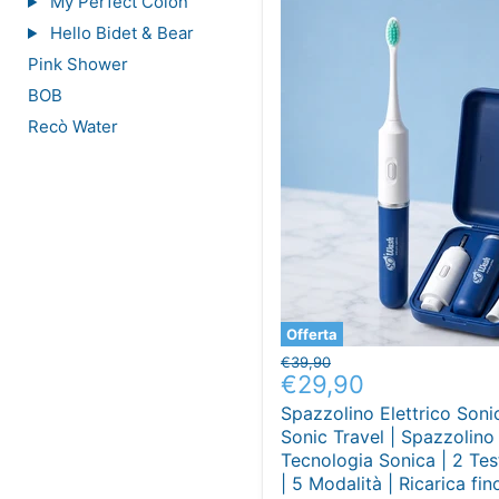
My Perfect Colon
Hello Bidet & Bear
Pink Shower
BOB
Recò Water
Offerta
Prezzo
€39,90
Prezzo
€29,90
originale
attuale
Spazzolino Elettrico Son
Sonic Travel | Spazzolino
Tecnologia Sonica | 2 Tes
| 5 Modalità | Ricarica fin