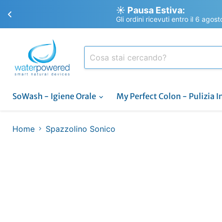
☀️ Pausa Estiva:
Gli ordini ricevuti entro il 6 agos
SoWash - Igiene Orale
My Perfect Colon - Pulizia I
Home
Spazzolino Sonico