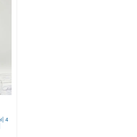
l| 4
|