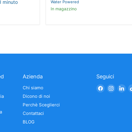
al minuto
Water Powered
In magazzino
ed
Azienda
Seguici
Trovaci
Trovaci
Tro
Chi siamo
su
su
su
ia
Dicono di noi
Facebook
Instagr
Li
Perchè Sceglierci
a
Contattaci
BLOG