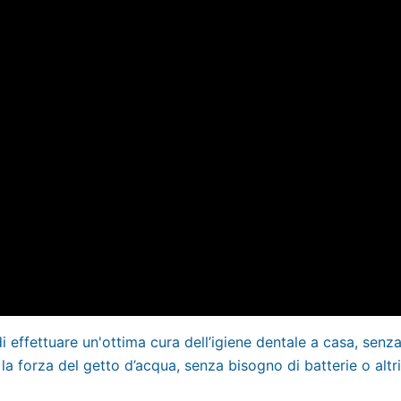
di effettuare un'ottima cura dell’igiene dentale a casa, senz
la forza del getto d’acqua, senza bisogno di batterie o altri t