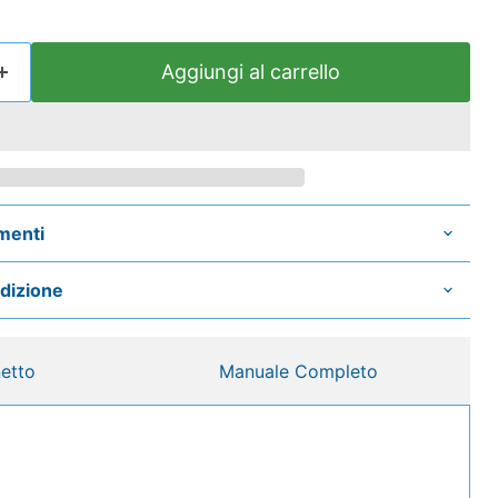
Aggiungi al carrello
menti
edizione
etto
Manuale Completo