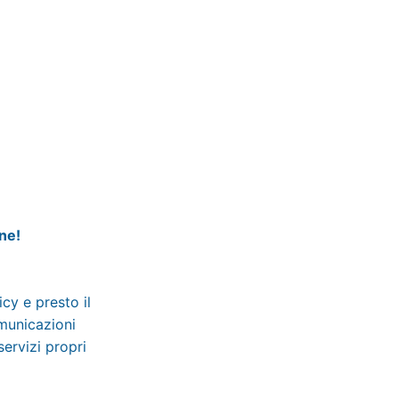
ine!
licy
e presto il
omunicazioni
servizi propri