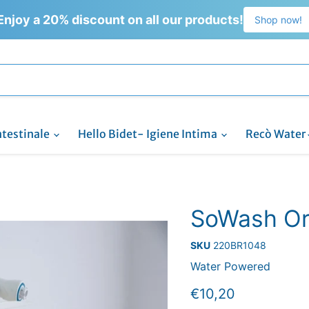
Enjoy a 20% discount on all our products!
Shop now!
ntestinale
Hello Bidet- Igiene Intima
Recò Water
SoWash Org
SKU
220BR1048
Water Powered
Prezzo attuale
€10,20