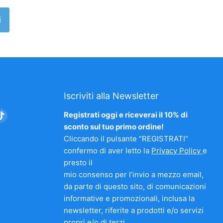
i
Iscriviti alla Newsletter
vaci
Trovaci
Registrati oggi e riceverai il 10% di
su
sconto sul tuo primo ordine!
am
nkedIn
TikTok
Cliccando il pulsante "REGISTRATI"
confermo di aver letto la
Privacy Policy
e
presto il
mio consenso per l’invio a mezzo email,
da parte di questo sito, di comunicazioni
informative e promozionali, inclusa la
newsletter, riferite a prodotti e/o servizi
propri e/o di terzi.