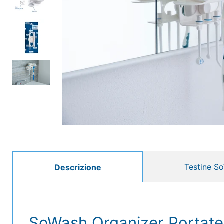
Testine S
Descrizione
SoWash Organizer Portate