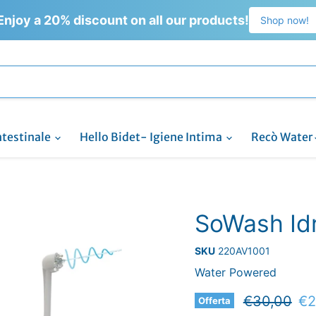
Enjoy a 20% discount on all our products!
Shop now!
ntestinale
Hello Bidet- Igiene Intima
Recò Water
SoWash Idr
SKU
220AV1001
Water Powered
Prezzo ori
Pr
€30,00
€2
Offerta