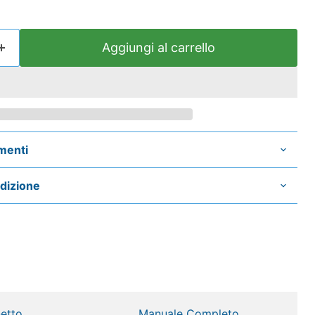
Aggiungi al carrello
menti
edizione
etto
Manuale Completo