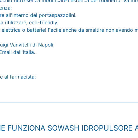
vecchio filtro senza modificare l'estetica del rubinetto. Va m
renza;
e all'interno del portaspazzolini.
a utilizzare, eco-friendly;
elettrica o batterie! Facile anche da smaltire non avendo mo
igi Vanvitelli di Napoli;
ail dall'Italia.
e al farmacista:
E FUNZIONA SOWASH IDROPULSORE 