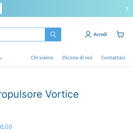
Accedi
Visuali
il
carrell
Chi siamo
Dicono di noi
Contattaci
opulsore Vortice
ginale
ezzo attuale
6,00