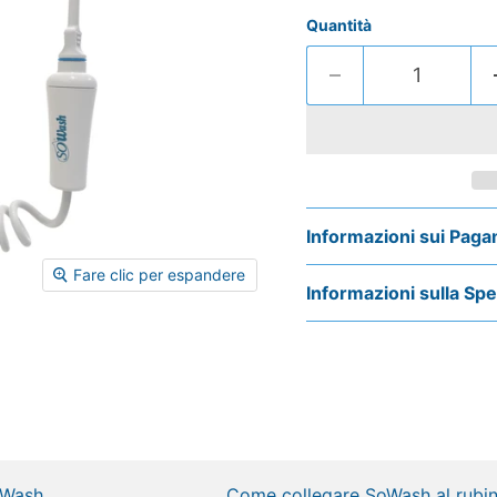
Quantità
Informazioni sui Paga
Fare clic per espandere
Informazioni sulla Sp
oWash
Come collegare SoWash al rubin