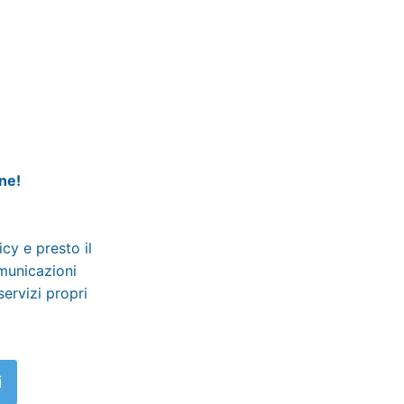
ine!
licy
e presto il
omunicazioni
servizi propri
i