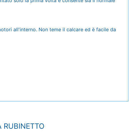
ontato solo la prima volta e consente sia il normale
tori all'interno. Non teme il calcare ed è facile da
A RUBINETTO