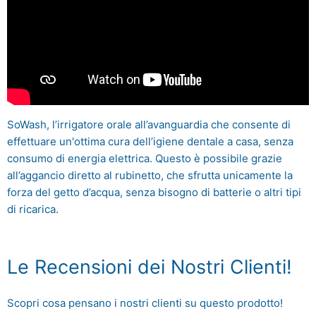
SoWash, l’irrigatore orale all’avanguardia che consente di
effettuare un'ottima cura dell’igiene dentale a casa, senza
consumo di energia elettrica. Questo è possibile grazie
all’aggancio diretto al rubinetto, che sfrutta unicamente la
forza del getto d’acqua, senza bisogno di batterie o altri tipi
di ricarica.
Le Recensioni dei Nostri Clienti!
Scopri cosa pensano i nostri clienti su questo prodotto!