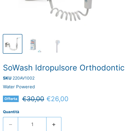
SoWash Idropulsore Orthodontic
SKU
220AV1002
Water Powered
Prezzo originale
Prezzo attuale
€30,00
€26,00
Offerta
Quantità