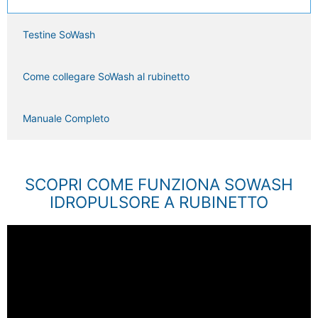
Testine SoWash
Come collegare SoWash al rubinetto
Manuale Completo
SCOPRI COME FUNZIONA SOWASH
IDROPULSORE A RUBINETTO