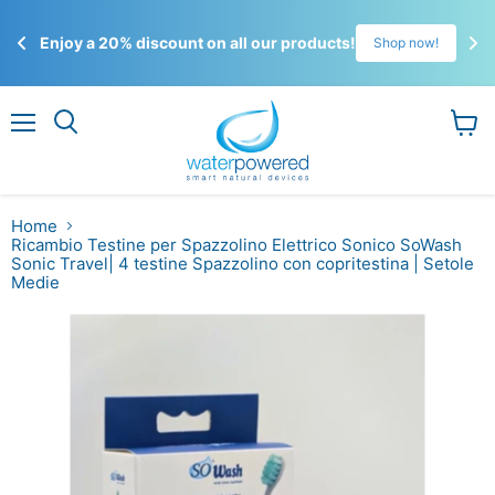
☀️
Enjoy a 20% discount on all our products!
!
Shop now!
Gli 
ordi
Menu
Visual
il
carrel
Home
Ricambio Testine per Spazzolino Elettrico Sonico SoWash
Sonic Travel| 4 testine Spazzolino con copritestina | Setole
Medie