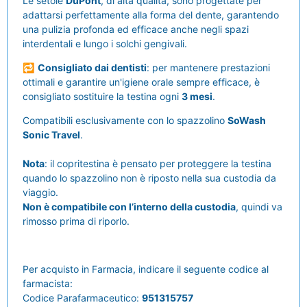
Le setole
DuPont
, di alta qualità, sono progettate per
adattarsi perfettamente alla forma del dente, garantendo
una pulizia profonda ed efficace anche negli spazi
interdentali e lungo i solchi gengivali.
🔁
Consigliato dai dentisti
: per mantenere prestazioni
ottimali e garantire un'igiene orale sempre efficace, è
consigliato sostituire la testina ogni
3 mesi
.
Compatibili esclusivamente con lo spazzolino
SoWash
Sonic Travel
.
Nota
: il copritestina è pensato per proteggere la testina
quando lo spazzolino non è riposto nella sua custodia da
viaggio.
Non è compatibile con l’interno della custodia
, quindi va
rimosso prima di riporlo.
Per acquisto in Farmacia, indicare il seguente codice al
farmacista:
Codice Parafarmaceutico:
951315757