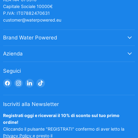
Capitale Sociale 10000€
P.IVA: IT07882470631
customer@waterpowered.eu
Brand Water Powered
Azienda
Seguici
Trovaci
Trovaci
Trovaci
Trovaci
su
su
su
su
Facebook
Instagram
LinkedIn
TikTok
Iscriviti alla Newsletter
Registrati oggi e riceverai il 10% di sconto sul tuo primo
ordine!
Cliccando il pulsante "REGISTRATI" confermo di aver letto la
Privacy Policy
e presto il