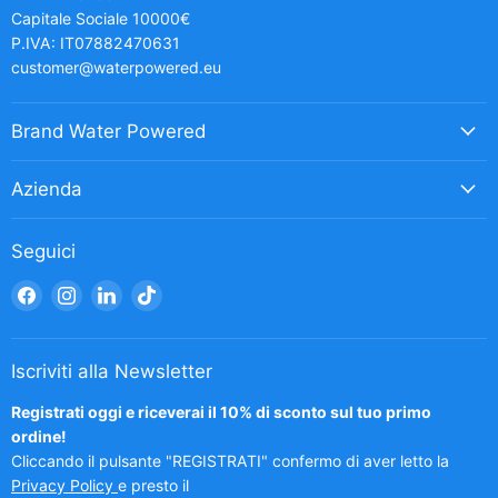
Capitale Sociale 10000€
P.IVA: IT07882470631
customer@waterpowered.eu
Brand Water Powered
Azienda
Seguici
Trovaci
Trovaci
Trovaci
Trovaci
su
su
su
su
Facebook
Instagram
LinkedIn
TikTok
Iscriviti alla Newsletter
Registrati oggi e riceverai il 10% di sconto sul tuo primo
ordine!
Cliccando il pulsante "REGISTRATI" confermo di aver letto la
Privacy Policy
e presto il