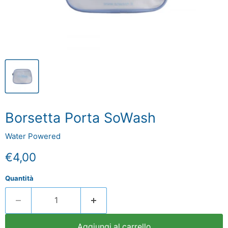
Borsetta Porta SoWash
Water Powered
Prezzo attuale
€4,00
Quantità
Aggiungi al carrello