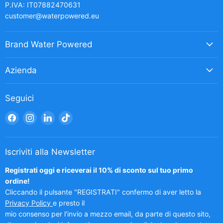
P.IVA: IT07882470631
customer@waterpowered.eu
Brand Water Powered
Azienda
Seguici
Trovaci
Trovaci
Trovaci
Trovaci
su
su
su
su
Facebook
Instagram
LinkedIn
TikTok
Iscriviti alla Newsletter
Registrati oggi e riceverai il 10% di sconto sul tuo primo
ordine!
Cliccando il pulsante "REGISTRATI" confermo di aver letto la
Privacy Policy
e presto il
mio consenso per l’invio a mezzo email, da parte di questo sito,