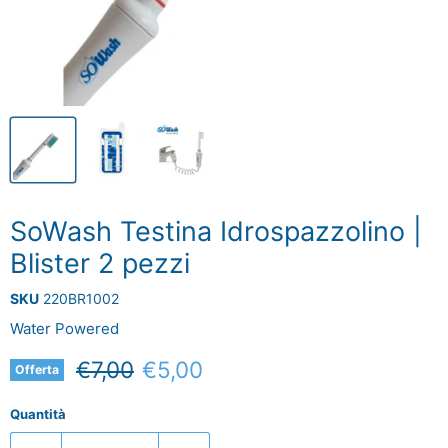
SoWash Testina Idrospazzolino |
Blister 2 pezzi
SKU
220BR1002
Water Powered
Prezzo originale
Prezzo attuale
€7,00
€5,00
Offerta
Quantità