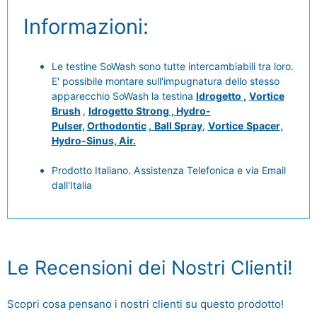
Informazioni:
Le testine SoWash sono tutte intercambiabili tra loro.
E' possibile montare sull'impugnatura dello stesso
apparecchio SoWash la testina
Idrogetto ,
Vortice
Brush
,
Idrogetto
Strong ,
Hydro-
Pulser
,
Orthodontic
,
Ball Spray
,
Vortice
Spacer
,
Hydro-Sinus,
Air.
Prodotto Italiano. Assistenza Telefonica e via Email
dall'Italia
Le Recensioni dei Nostri Clienti!
Scopri cosa pensano i nostri clienti su questo prodotto!