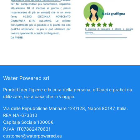
Water Powered srl
Prodotti per l’igiene e la cura della persona, efficaci e pratici da
utilizzare, sia a casa che in viaggio.
Via delle Repubbliche Marinare 124/128, Napoli 80147, Italia.
REA NA-673310
Capitale Sociale 10000€
P.IVA: IT07882470631
customer@waterpowered.eu