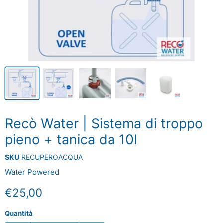
Recò Water | Sistema di troppo
pieno + tanica da 10l
SKU
RECUPEROACQUA
Water Powered
Prezzo attuale
€25,00
Quantità