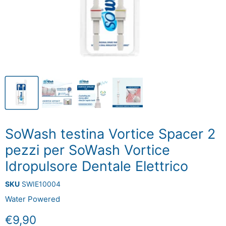
SoWash testina Vortice Spacer 2
pezzi per SoWash Vortice
Idropulsore Dentale Elettrico
SKU
SWIE10004
Water Powered
Prezzo attuale
€9,90