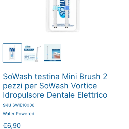
SoWash testina Mini Brush 2
pezzi per SoWash Vortice
Idropulsore Dentale Elettrico
SKU
SWIE10008
Water Powered
Prezzo attuale
€6,90