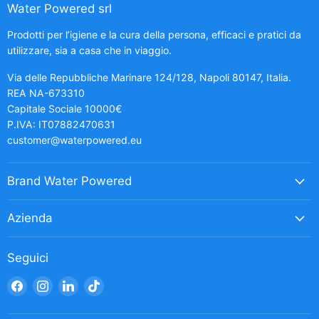
Water Powered srl
Prodotti per l’igiene e la cura della persona, efficaci e pratici da
utilizzare, sia a casa che in viaggio.
Via delle Repubbliche Marinare 124/128, Napoli 80147, Italia.
REA NA-673310
Capitale Sociale 10000€
P.IVA: IT07882470631
customer@waterpowered.eu
Brand Water Powered
Azienda
Seguici
Trovaci
Trovaci
Trovaci
Trovaci
su
su
su
su
Facebook
Instagram
LinkedIn
TikTok