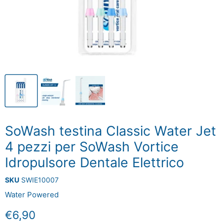
SoWash testina Classic Water Jet
4 pezzi per SoWash Vortice
Idropulsore Dentale Elettrico
SKU
SWIE10007
Water Powered
Prezzo attuale
€6,90