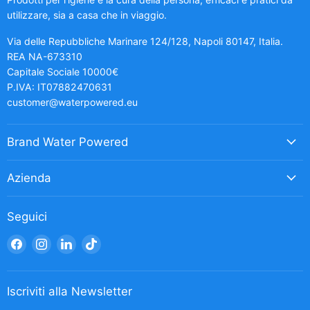
utilizzare, sia a casa che in viaggio.
Via delle Repubbliche Marinare 124/128, Napoli 80147, Italia.
REA NA-673310
Capitale Sociale 10000€
P.IVA: IT07882470631
customer@waterpowered.eu
Brand Water Powered
Azienda
Seguici
Trovaci
Trovaci
Trovaci
Trovaci
su
su
su
su
Facebook
Instagram
LinkedIn
TikTok
Iscriviti alla Newsletter