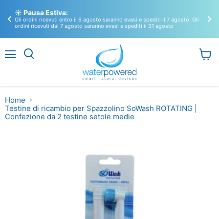
🚀
☀️ Pausa Estiva:
So
Gli ordini ricevuti entro il 6 agosto saranno evasi e spediti il 7 agosto. Gli
Sco
ordini ricevuti dal 7 agosto saranno evasi e spediti il 31 agosto
puli
Menu
Visual
il
carrel
Home
Testine di ricambio per Spazzolino SoWash ROTATING |
Confezione da 2 testine setole medie