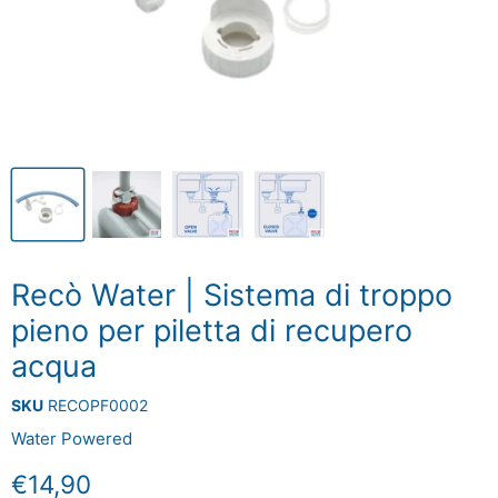
Recò Water | Sistema di troppo
pieno per piletta di recupero
acqua
SKU
RECOPF0002
Water Powered
Prezzo attuale
€14,90