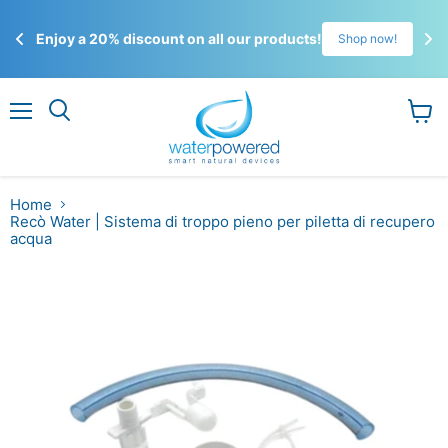
☀️
Enjoy a 20% discount on all our products!
!
Shop now!
Gli 
ordi
Menu
Visual
il
carrel
Home
Recò Water | Sistema di troppo pieno per piletta di recupero
acqua