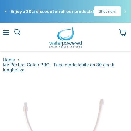
☀️
Enjoy a 20% discount on all our products!
!
Shop now!
Gli 
ordi
Menu
Visual
il
carrel
Home
My Perfect Colon PRO | Tubo modellabile da 30 cm di
lunghezza