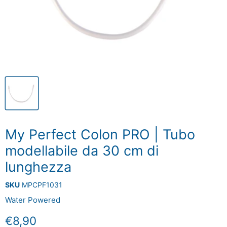
My Perfect Colon PRO | Tubo
modellabile da 30 cm di
lunghezza
SKU
MPCPF1031
Water Powered
Prezzo attuale
€8,90