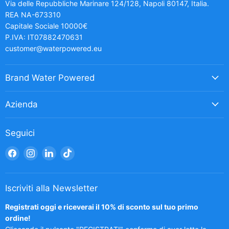
Via delle Repubbliche Marinare 124/128, Napoli 80147, Italia.
REA NA-673310
Capitale Sociale 10000€
P.IVA: IT07882470631
customer@waterpowered.eu
Brand Water Powered
Azienda
Seguici
Trovaci
Trovaci
Trovaci
Trovaci
su
su
su
su
Facebook
Instagram
LinkedIn
TikTok
Iscriviti alla Newsletter
Registrati oggi e riceverai il 10% di sconto sul tuo primo
ordine!