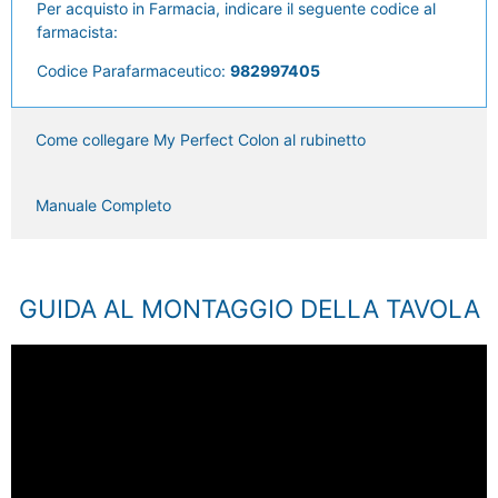
Per acquisto in Farmacia, indicare il seguente codice al
farmacista:
Codice Parafarmaceutico:
982997405
Come collegare My Perfect Colon al rubinetto
Manuale Completo
GUIDA AL MONTAGGIO DELLA TAVOLA