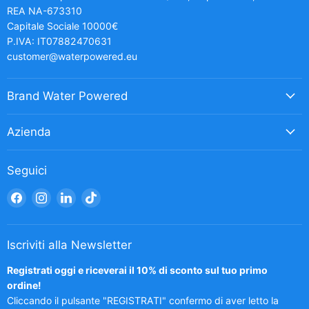
REA NA-673310
Capitale Sociale 10000€
P.IVA: IT07882470631
customer@waterpowered.eu
Brand Water Powered
Azienda
Seguici
Trovaci
Trovaci
Trovaci
Trovaci
su
su
su
su
Facebook
Instagram
LinkedIn
TikTok
Iscriviti alla Newsletter
Registrati oggi e riceverai il 10% di sconto sul tuo primo
ordine!
Cliccando il pulsante "REGISTRATI" confermo di aver letto la