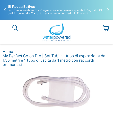
🚀
☀️ Pausa Estiva:
So
Gli ordini ricevuti entro il 6 agosto saranno evasi e spediti il 7 agosto. Gli
Sco
ordini ricevuti dal 7 agosto saranno evasi e spediti il 31 agosto
puli
Menu
Visual
il
carrel
Home
My Perfect Colon Pro | Set Tubi - 1 tubo di aspirazione da
1,50 metri e 1 tubo di uscita da 1 metro con raccordi
premontati