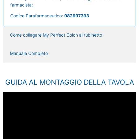
farmacista:
Codice Parafarmaceutico:
982997393
Come collegare My Perfect Colon al rubinetto
Manuale Completo
GUIDA AL MONTAGGIO DELLA TAVOLA