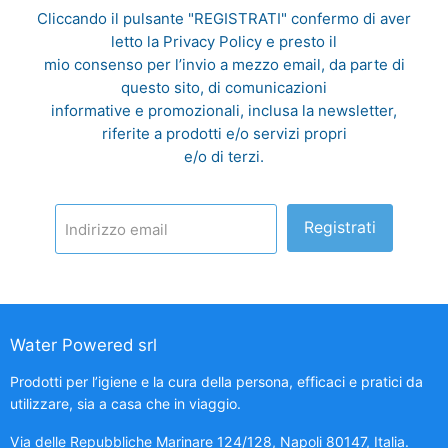
Cliccando il pulsante "REGISTRATI" confermo di aver
letto la
Privacy Policy
e presto il
mio consenso per l’invio a mezzo email, da parte di
questo sito, di comunicazioni
informative e promozionali, inclusa la newsletter,
riferite a prodotti e/o servizi propri
e/o di terzi.
Registrati
Indirizzo email
Water Powered srl
Prodotti per l’igiene e la cura della persona, efficaci e pratici da
utilizzare, sia a casa che in viaggio.
Via delle Repubbliche Marinare 124/128, Napoli 80147, Italia.