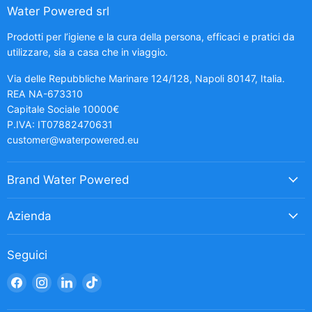
Water Powered srl
Prodotti per l’igiene e la cura della persona, efficaci e pratici da
utilizzare, sia a casa che in viaggio.
Via delle Repubbliche Marinare 124/128, Napoli 80147, Italia.
REA NA-673310
Capitale Sociale 10000€
P.IVA: IT07882470631
customer@waterpowered.eu
Brand Water Powered
Azienda
Seguici
Trovaci
Trovaci
Trovaci
Trovaci
su
su
su
su
Facebook
Instagram
LinkedIn
TikTok