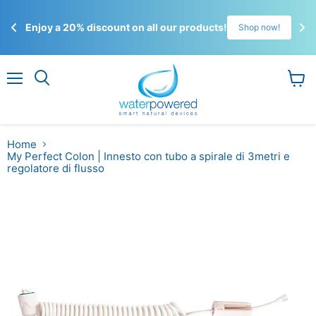
☀️
Enjoy a 20% discount on all our products!
!
Shop now!
Gli 
ordi
Menu
Visual
il
carrel
Home
My Perfect Colon | Innesto con tubo a spirale di 3metri e
regolatore di flusso