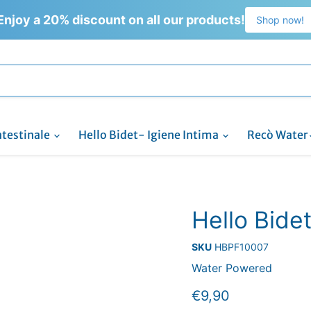
Enjoy a 20% discount on all our products!
Shop now!
ntestinale
Hello Bidet- Igiene Intima
Recò Water
Hello Bidet
SKU
HBPF10007
Water Powered
Prezzo attuale
€9,90