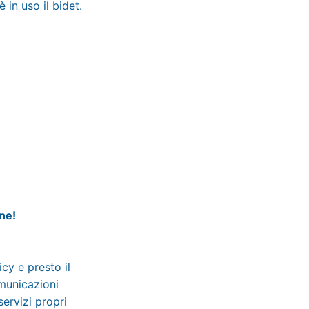
 in uso il bidet.
ine!
licy
e presto il
omunicazioni
servizi propri