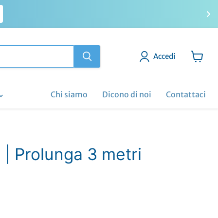
Accedi
Visuali
il
carrell
Chi siamo
Dicono di noi
Contattaci
 | Prolunga 3 metri