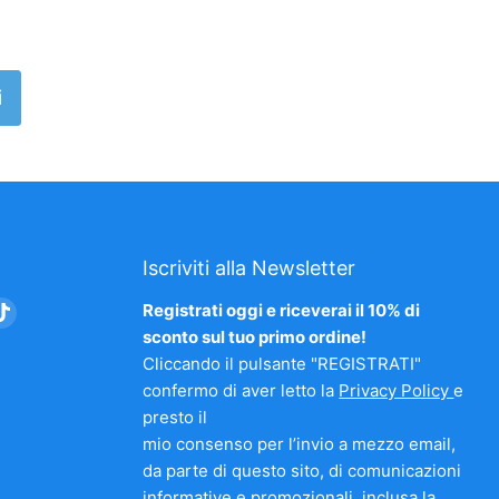
i
Iscriviti alla Newsletter
vaci
Trovaci
Registrati oggi e riceverai il 10% di
su
sconto sul tuo primo ordine!
am
nkedIn
TikTok
Cliccando il pulsante "REGISTRATI"
confermo di aver letto la
Privacy Policy
e
presto il
mio consenso per l’invio a mezzo email,
da parte di questo sito, di comunicazioni
informative e promozionali, inclusa la