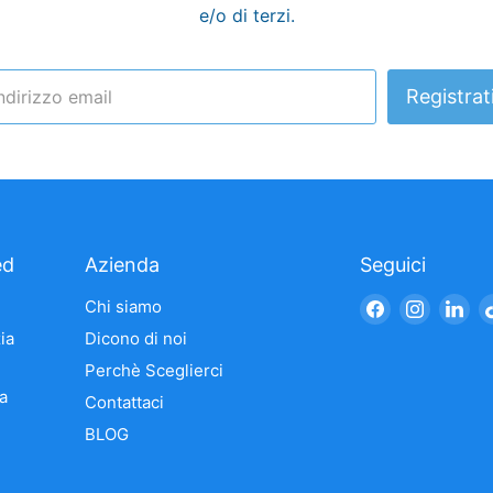
e/o di terzi.
Registrat
ndirizzo email
ed
Azienda
Seguici
Trovaci
Trovaci
Tro
Chi siamo
su
su
su
ia
Dicono di noi
Facebook
Instagr
Li
Perchè Sceglierci
a
Contattaci
BLOG