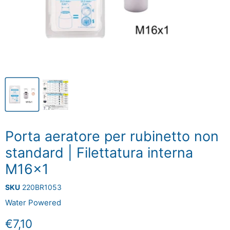
Porta aeratore per rubinetto non
standard | Filettatura interna
M16x1
SKU
220BR1053
Water Powered
Prezzo attuale
€7,10