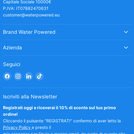
Capitale Sociale 10000€
P.IVA: IT07882470631
customer@waterpowered.eu
Brand Water Powered
Azienda
Seguici
Trovaci
Trovaci
Trovaci
Trovaci
su
su
su
su
Facebook
Instagram
LinkedIn
TikTok
Iscriviti alla Newsletter
Registrati oggi e riceverai il 10% di sconto sul tuo primo
ordine!
Cliccando il pulsante "REGISTRATI" confermo di aver letto la
Privacy Policy
e presto il
mio consenso per l’invio a mezzo email, da parte di questo sito,