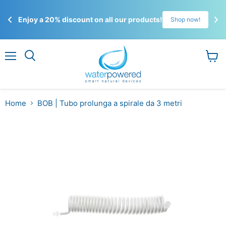
☀️
Enjoy a 20% discount on all our products!
!
Shop now!
Gli 
ordi
Menu
Visual
il
carrel
Home
BOB | Tubo prolunga a spirale da 3 metri