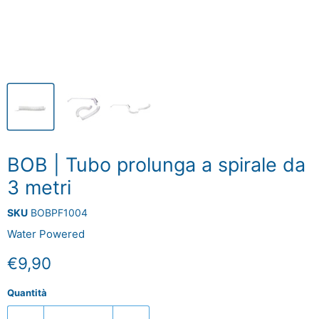
BOB | Tubo prolunga a spirale da
3 metri
SKU
BOBPF1004
Water Powered
Prezzo attuale
€9,90
Quantità