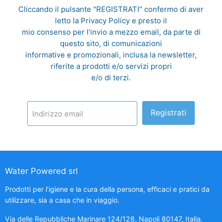
Cliccando il pulsante "REGISTRATI" confermo di aver
letto la
Privacy Policy
e presto il
mio consenso per l’invio a mezzo email, da parte di
questo sito, di comunicazioni
informative e promozionali, inclusa la newsletter,
riferite a prodotti e/o servizi propri
e/o di terzi.
Registrati
Indirizzo email
Water Powered srl
Prodotti per l’igiene e la cura della persona, efficaci e pratici da
utilizzare, sia a casa che in viaggio.
Via delle Repubbliche Marinare 124/128, Napoli 80147, Italia.