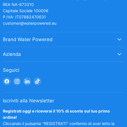
REA NA-673310
Capitale Sociale 10000€
P.IVA: IT07882470631
customer@waterpowered.eu
Brand Water Powered
Azienda
Seguici
Trovaci
Trovaci
Trovaci
Trovaci
su
su
su
su
Facebook
Instagram
LinkedIn
TikTok
Iscriviti alla Newsletter
Registrati oggi e riceverai il 10% di sconto sul tuo primo
ordine!
Cliccando il pulsante "REGISTRATI" confermo di aver letto la