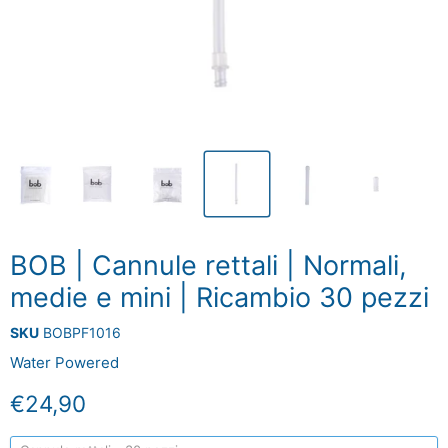
BOB | Cannule rettali | Normali,
medie e mini | Ricambio 30 pezzi
SKU
BOBPF1016
Water Powered
Prezzo attuale
€24,90