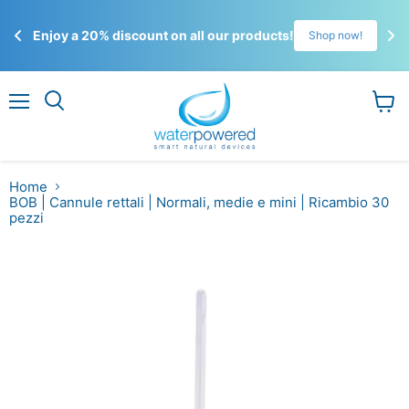
☀️
Enjoy a 20% discount on all our products!
!
Shop now!
Gli 
ordi
Menu
Visual
il
carrel
Home
BOB | Cannule rettali | Normali, medie e mini | Ricambio 30
pezzi