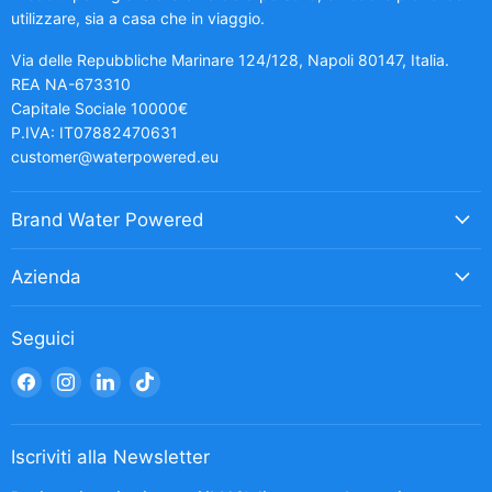
utilizzare, sia a casa che in viaggio.
Via delle Repubbliche Marinare 124/128, Napoli 80147, Italia.
REA NA-673310
Capitale Sociale 10000€
P.IVA: IT07882470631
customer@waterpowered.eu
Brand Water Powered
Azienda
Seguici
Trovaci
Trovaci
Trovaci
Trovaci
su
su
su
su
Facebook
Instagram
LinkedIn
TikTok
Iscriviti alla Newsletter