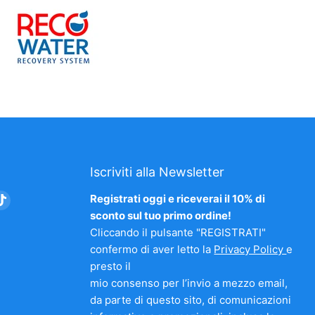
Iscriviti alla Newsletter
vaci
Trovaci
Registrati oggi e riceverai il 10% di
su
sconto sul tuo primo ordine!
am
nkedIn
TikTok
Cliccando il pulsante "REGISTRATI"
confermo di aver letto la
Privacy Policy
e
presto il
mio consenso per l’invio a mezzo email,
da parte di questo sito, di comunicazioni