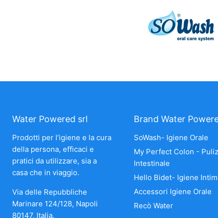
Water Powered srl
Brand Water Power
Prodotti per l’igiene e la cura
SoWash- Igiene Orale
della persona, efficaci e
My Perfect Colon - Puliz
pratici da utilizzare, sia a
Intestinale
casa che in viaggio.
Hello Bidet- Igiene Intim
Accessori Igiene Orale
Via delle Repubbliche
Marinare 124/128, Napoli
Recò Water
80147, Italia.