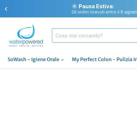
☀️ Pausa Estiva:
Gli ordini ricevuti entro il 6 agos
SoWash - Igiene Orale
My Perfect Colon - Pulizia I