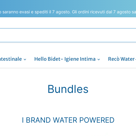
to saranno evasi e spediti il 7 agosto. Gli ordini ricevuti dal 7 agosto 
ntestinale
Hello Bidet- Igiene Intima
Recò Water
Bundles
I BRAND WATER POWERED