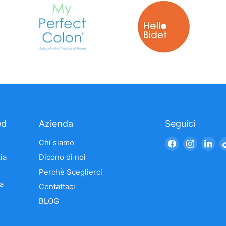
ed
Azienda
Seguici
Trovaci
Trovaci
Tro
Chi siamo
su
su
su
ia
Dicono di noi
Facebook
Instagr
Li
Perchè Sceglierci
a
Contattaci
BLOG