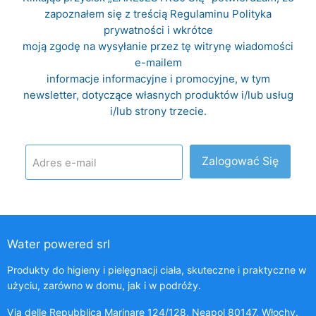
zapoznałem się z treścią Regulaminu
Polityka
prywatności
i wkrótce
moją zgodę na wysyłanie przez tę witrynę wiadomości
e-mailem
informacje informacyjne i promocyjne, w tym
newsletter, dotyczące własnych produktów i/lub usług
i/lub strony trzecie.
Zalogować Się
Adres e-mail
Water powered srl
Produkty do higieny i pielęgnacji ciała, skuteczne i praktyczne w
użyciu, zarówno w domu, jak i w podróży.
Via delle Repubblica Marinare 124/128, Neapol 80147, Włochy.