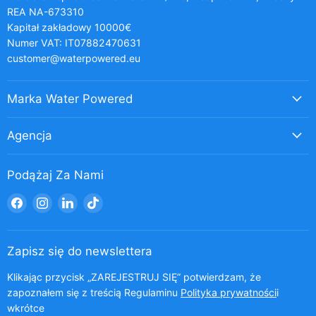
REA NA-673310
Kapitał zakładowy 10000€
Numer VAT: IT07882470631
customer@waterpowered.eu
Marka Water Powered
Agencja
Podążaj Za Nami
Znajdź
Znajdź
Znajdź
Znajdź
nas
nas
nas
nas
na
na
na
na
Facebook
Instagram
LinkedIn
TikTok
Zapisz się do newslettera
Klikając przycisk „ZAREJESTRUJ SIĘ” potwierdzam, że
zapoznałem się z treścią Regulaminu
Polityka prywatności
i
wkrótce