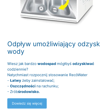
Odpływ umożliwiający odzysk
wody
Wiesz jak bardzo
wodospad
mógłbyś
odzyskiwać
codziennie?
Natychmiast rozpocznij stosowanie RecòWater
-
Łatwy
żeby zainstalować;
-
Oszczędności
na rachunku;
- Zrób
środowisko.
Dowiedz się więcej