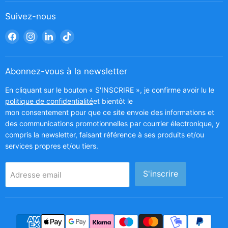
Suivez-nous
Trouvez-
Trouvez-
Trouvez-
Trouvez-
nous
nous
nous
nous
sur
sur
sur
sur
Facebook
Instagram
LinkedIn
TikTok
Abonnez-vous à la newsletter
En cliquant sur le bouton « S'INSCRIRE », je confirme avoir lu le
politique de confidentialité
et bientôt le
mon consentement pour que ce site envoie des informations et
des communications promotionnelles par courrier électronique, y
compris la newsletter, faisant référence à ses produits et/ou
services propres et/ou tiers.
S'inscrire
Adresse email