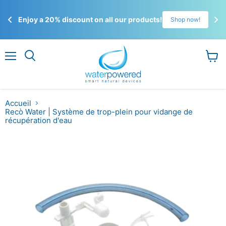
☀️
Enjoy a 20% discount on all our products!
!
Shop now!
Gli 
ordi
Menu
Voir
le
panier
Accueil
Recò Water | Système de trop-plein pour vidange de
récupération d'eau