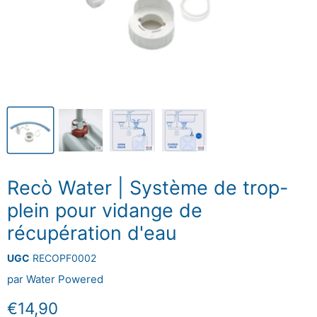
Recò Water | Système de trop-
plein pour vidange de
récupération d'eau
UGC
RECOPF0002
par
Water Powered
Prix actuel
€14,90