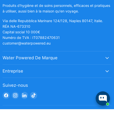
Produits d'hygiène et de soins personnels, efficaces et pratiques
à utiliser, aussi bien à la maison qu'en voyage.
Via delle Repubblica Marinare 124/128, Naples 80147, Italie.
RÉA NA-673310
Capital social 10 000€
Numéro de TVA : IT07882470631
customer@waterpowered.eu
Water Powered De Marque
Entreprise
Suivez-nous
Trouvez-
Trouvez-
Trouvez-
Trouvez-
nous
nous
nous
nous
sur
sur
sur
sur
Facebook
Instagram
LinkedIn
TikTok
Abonnez-vous à la newsletter