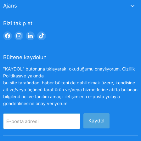
Ajans
Bizi takip et
Bizi
Bizi
Bizi
Bizi
Facebook&#39;de
Instagram&#39;de
LinkedIn&#39;de
TikTok&#39;de
bul
bul
bul
bul
Bültene kaydolun
"KAYDOL" butonuna tıklayarak, okuduğumu onaylıyorum.
Gizlilik
Politikası
ve yakında
bu site tarafından, haber bülteni de dahil olmak üzere, kendisine
ait ve/veya üçüncü taraf ürün ve/veya hizmetlerine atıfta bulunan
bilgilendirici ve tanıtım amaçlı iletişimlerin e-posta yoluyla
gönderilmesine onay veriyorum.
Kaydol
E-posta adresi