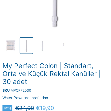
My Perfect Colon | Standart,
Orta ve Küçük Rektal Kanüller |
30 adet
SKU
MPCPF2030
Water Powered
tarafından
Orijinal Fiyat
Mevcut fiyat
€24,90
€19,90
Satış