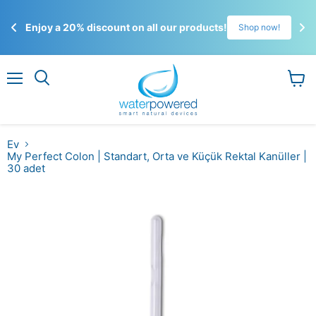
Enjoy a 20% discount on all our products!
!
Shop now!
Menü
Sepet
görün
Ev
My Perfect Colon | Standart, Orta ve Küçük Rektal Kanüller |
30 adet