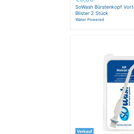
Preis
SoWash Bürstenkopf Vorti
Blister 2 Stück
Water Powered
Verkauf