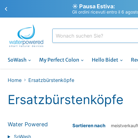
☀️ Pausa Estiva:
Gli ordini ricevuti entro il 6 agos
SoWash
My Perfect Colon
Hello Bidet
Re
Home
Ersatzbürstenköpfe
Ersatzbürstenköpfe
Water Powered
Sortieren nach
SoWash