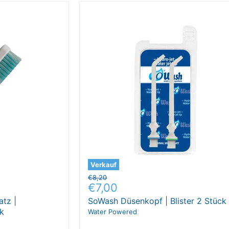
Verkauf
Ursprünglicher
€8,20
Aktueller
€7,00
Preis
Preis
tz |
SoWash Düsenkopf | Blister 2 Stück
ck
Water Powered