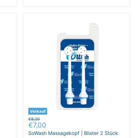
Verkauf
Ursprünglicher
€8,20
Aktueller
€7,00
Preis
Preis
SoWash Massagekopf | Blister 2 Stück