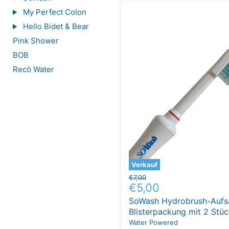
My Perfect Colon
Hello Bidet & Bear
Pink Shower
BOB
Recò Water
Verkauf
Ursprünglicher
€7,00
Aktueller
€5,00
Preis
Preis
SoWash Hydrobrush-Aufsa
Blisterpackung mit 2 Stü
Water Powered