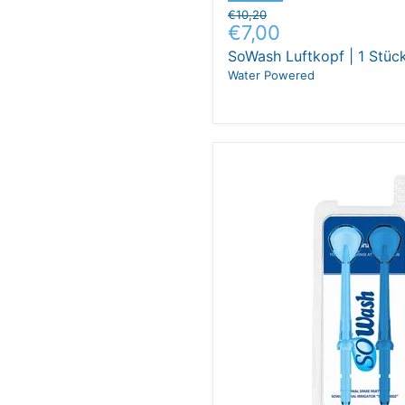
Ursprünglicher
€10,20
Aktueller
€7,00
Preis
Preis
SoWash Luftkopf | 1 Stück
Water Powered