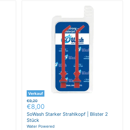
Verkauf
Ursprünglicher
€9,20
Aktueller
€8,00
Preis
Preis
SoWash Starker Strahlkopf | Blister 2
Stück
Water Powered