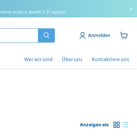
saranno evasi e spediti il 31 agosto
Anmelden
Warenk
anzeig
Wer wir sind
Über uns
Kontaktiere uns
Anzeigen als