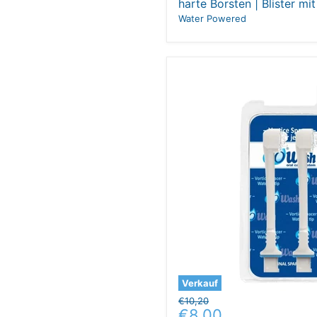
harte Borsten | Blister mi
Water Powered
Verkauf
Ursprünglicher
€10,20
Aktueller
€8,00
Preis