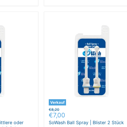
Verkauf
Ursprünglicher
€8,20
Aktueller
€7,00
Preis
Preis
ttlere oder
SoWash Ball Spray | Blister 2 Stück